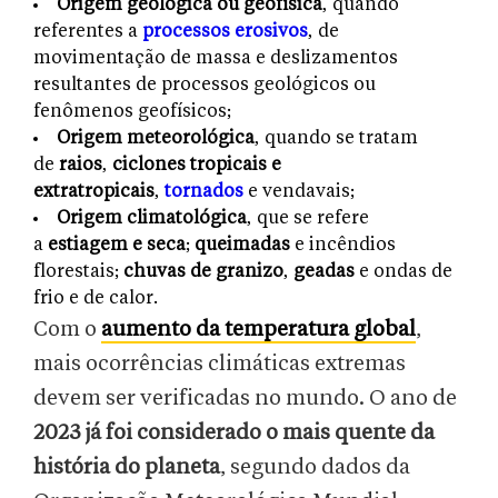
Origem geológica ou geofísica
, quando
referentes a
processos erosivos
, de
movimentação de massa e deslizamentos
resultantes de processos geológicos ou
fenômenos geofísicos;
Origem meteorológica
, quando se tratam
de
raios
,
ciclones tropicais e
extratropicais
,
tornados
e vendavais;
Origem climatológica
, que se refere
a
estiagem e seca
;
queimadas
e incêndios
florestais;
chuvas de granizo
,
geadas
e ondas de
frio e de calor.
Com o
aumento da temperatura global
,
mais ocorrências climáticas extremas
devem ser verificadas no mundo. O ano de
2023 já foi considerado o mais quente da
história do planeta
, segundo dados da