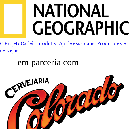
O Projeto
Cadeia produtiva
Ajude essa causa
Produtores e
cervejas