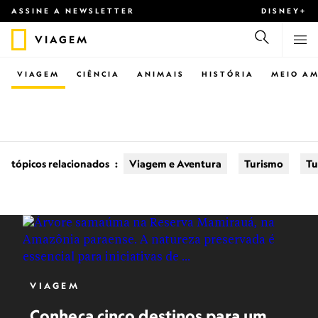
ASSINE A NEWSLETTER
DISNEY+
VIAGEM
VIAGEM
CIÊNCIA
ANIMAIS
HISTÓRIA
MEIO AM
tópicos relacionados
:
Viagem e Aventura
Turismo
Tu
VIAGEM
Conheça cinco destinos para um