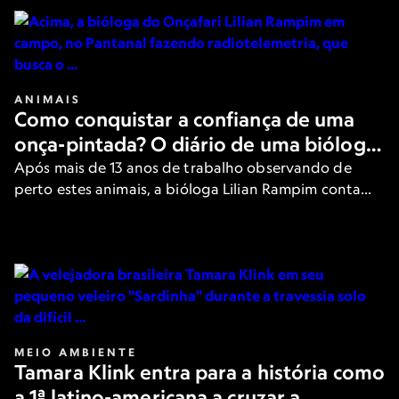
ANIMAIS
Como conquistar a confiança de uma
onça-pintada? O diário de uma bióloga
no Pantanal brasileiro
Após mais de 13 anos de trabalho observando de
perto estes animais, a bióloga Lilian Rampim conta
como é seu dia a dia e como tenta conquistar a
confiança das onças-pintadas.
MEIO AMBIENTE
Tamara Klink entra para a história como
a 1ª latino-americana a cruzar a