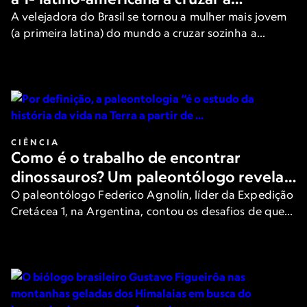
Passagem Noroeste no Ártico
A velejadora do Brasil se tornou a mulher mais jovem
(a primeira latina) do mundo a cruzar sozinha a
perigosa rota. Aqui, ela conta os detalhes para
National Geographic.
CIÊNCIA
Como é o trabalho de encontrar
dinossauros? Um paleontólogo revela
como é uma descoberta pré-histórica
O paleontólogo Federico Agnolín, líder da Expedição
Cretácea 1, na Argentina, contou os desafios de quem
já conseguiu fazer uma descoberta pré-histórica
impressionante.