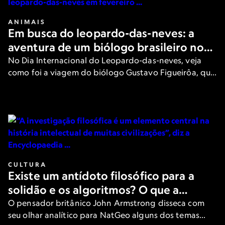
ANIMAIS
Em busca do leopardo-das-neves: a
aventura de um biólogo brasileiro nos
Himalaias atrás do grande felino
No Dia Internacional do Leopardo-das-neves, veja
como foi a viagem do biólogo Gustavo Figueirôa, que
foi até as montanhas geladas da Ásia para ver um dos
felinos mais raros do planeta.
CULTURA
Existe um antídoto filosófico para a
solidão e os algoritmos? O que a
filosofia diz sobre 5 polêmicas
O pensador britânico John Armstrong disseca com
seu olhar analítico para NatGeo alguns dos temas