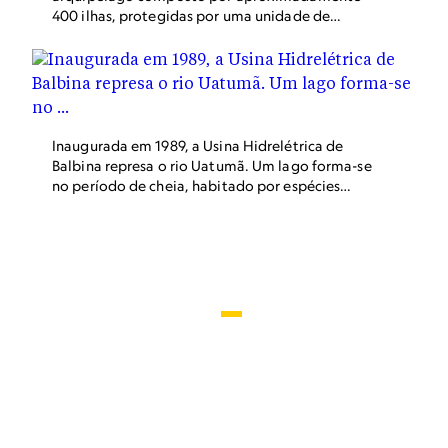
400 ilhas, protegidas por uma unidade de
conservação. A região fica a 100 quilômetros de
Manaus, capital do Amazonas.
Inaugurada em 1989, a Usina Hidrelétrica de
Balbina represa o rio Uatumã. Um lago forma-se
no período de cheia, habitado por espécies
icônicas da Amazônia, como o boto-cor-de-
rosa.