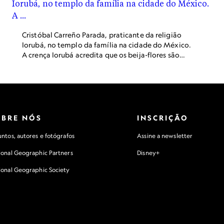
Cristóbal Carreño Parada, praticante da religião
Iorubá, no templo da família na cidade do México.
A crença Iorubá acredita que os beija-flores são
importantes mensageiros entre santos e o mundo
terrestre. Beija-flores, diferente de pombos e
galinhas, não são usados em rituais de sacrifício.
OBRE NÓS
INSCRIÇÃO
ntos, autores e fotógrafos
Assine a newsletter
ional Geographic Partners
Disney+
ional Geographic Society