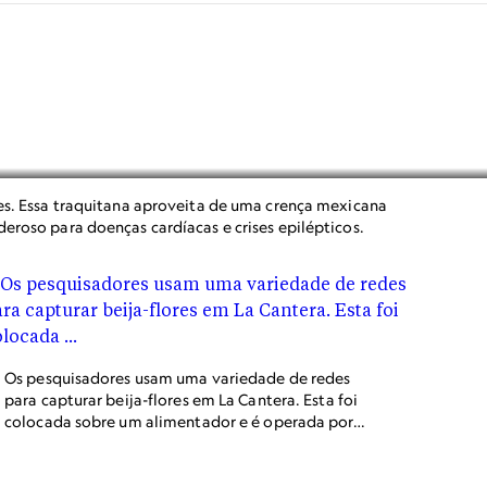
res. Essa traquitana aproveita de uma crença mexicana
eroso para doenças cardíacas e crises epilépticos.
Os pesquisadores usam uma variedade de redes
para capturar beija-flores em La Cantera. Esta foi
colocada sobre um alimentador e é operada por
um estudante universitário que puxa uma corda
para soltar a rede se um pássaro se aproximar.