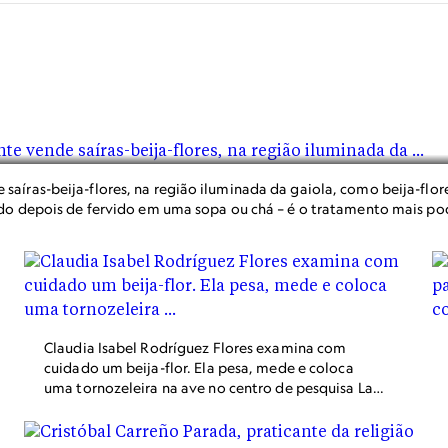
aíras-beija-flores, na região iluminada da gaiola, como beija-flo
ido depois de fervido em uma sopa ou chá – é o tratamento mais pod
Claudia Isabel Rodríguez Flores examina com
cuidado um beija-flor. Ela pesa, mede e coloca
uma tornozeleira na ave no centro de pesquisa La
Cantera, no campus da Universidade Autônoma do
México na Cidade do México.