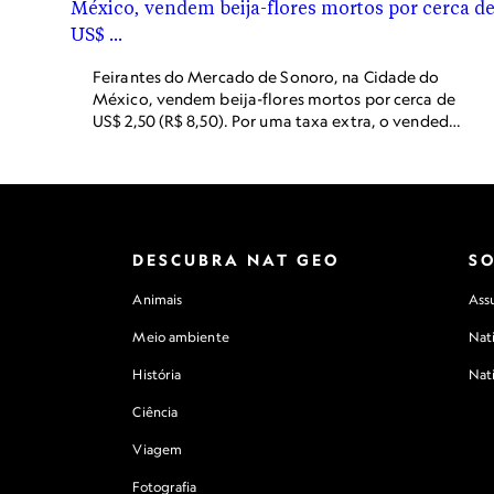
Feirantes do Mercado de Sonoro, na Cidade do
México, vendem beija-flores mortos por cerca de
US$ 2,50 (R$ 8,50). Por uma taxa extra, o vendedor
prepara as aves em pequenas bolsas cheias de mel.
Clientes colocam as bolsas em seus oratórios
pessoais.
DESCUBRA NAT GEO
S
Animais
Assu
Meio ambiente
Nat
História
Nat
Ciência
Viagem
Fotografia