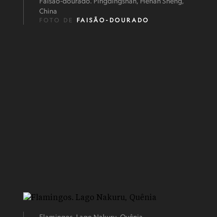
Faisão-dourado. Pingdingshan, Henan Sheng,
China
FOTO DE
FAISÃO-DOURADO
Flamingos. Lago Nakuru, Quênia