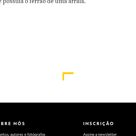
possuía o ferrão de uma arraia.
OBRE NÓS
INSCRIÇÃO
ntos, autores e fotógrafos
Assine a newsletter