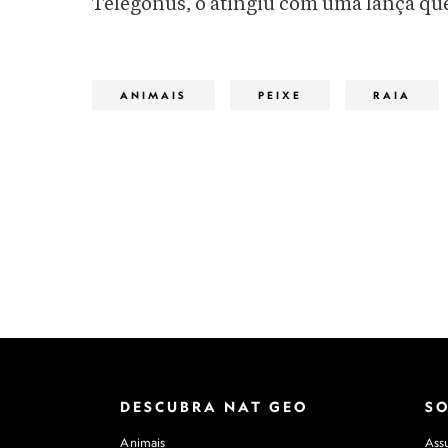
Telegonus, o atingiu com uma lança que 
ANIMAIS
PEIXE
RAIA
DESCUBRA NAT GEO
S
Animais
Assu