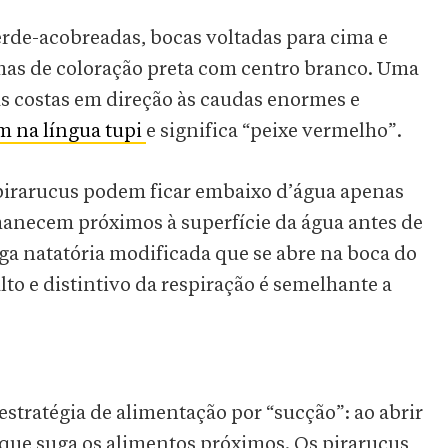
erde-acobreadas, bocas voltadas para cima e
mas de coloração preta com centro branco. Uma
as costas em direção às caudas enormes e
m na língua tupi
e significa “peixe vermelho”.
 pirarucus podem ficar embaixo d’água apenas
manecem próximos à superfície da água antes de
iga natatória modificada que se abre na boca do
to e distintivo da respiração é semelhante a
estratégia de alimentação por “sucção”: ao abrir
 que suga os alimentos próximos. Os pirarucus