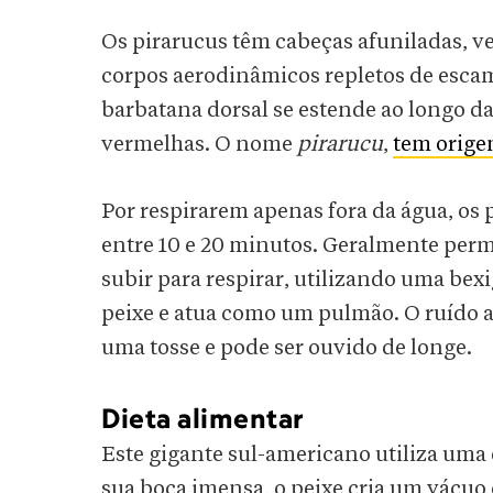
Os pirarucus têm cabeças afuniladas, v
corpos aerodinâmicos repletos de esca
barbatana dorsal se estende ao longo d
vermelhas. O nome
pirarucu
,
tem orige
Por respirarem apenas fora da água, os
entre 10 e 20 minutos. Geralmente per
subir para respirar, utilizando uma bex
peixe e atua como um pulmão. O ruído al
uma tosse e pode ser ouvido de longe.
Dieta alimentar
Este gigante sul-americano utiliza uma 
sua boca imensa, o peixe cria um vácuo