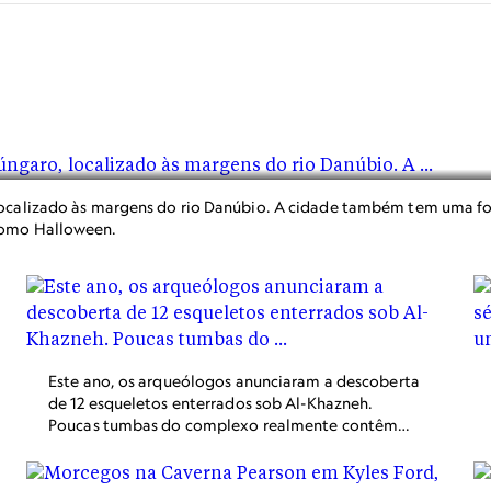
ocalizado às margens do rio Danúbio. A cidade também tem uma fort
como Halloween.
Este ano, os arqueólogos anunciaram a descoberta
de 12 esqueletos enterrados sob Al-Khazneh.
Poucas tumbas do complexo realmente contêm
restos humanos, portanto, os pesquisadores
esperam que a nova descoberta forneça
informações sobre o povo nabateu.