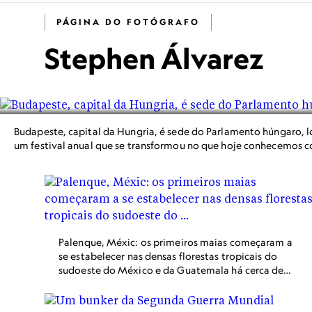
PÁGINA DO FOTÓGRAFO
Stephen Álvarez
Budapeste, capital da Hungria, é sede do Parlamento húngaro, l
um festival anual que se transformou no que hoje conhecemos 
Palenque, Méxic: os primeiros maias começaram a
se estabelecer nas densas florestas tropicais do
sudoeste do México e da Guatemala há cerca de
3.000 anos. Por quase 1.400 anos, assentamentos
surgiram em toda a região, com alguns, como
Tikal e Palenque (mostrados aqui), expandindo-se