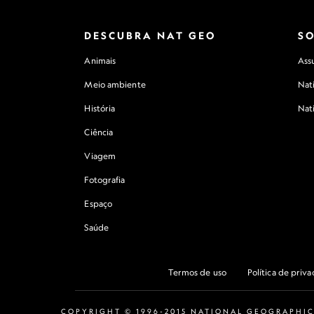
DESCUBRA NAT GEO
S
Animais
Assu
Meio ambiente
Nat
História
Nat
Ciência
Viagem
Fotografia
Espaço
Saúde
Termos de uso
Política de priv
COPYRIGHT © 1996-2015 NATIONAL GEOGRAPHIC