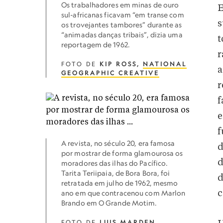
Os trabalhadores em minas de ouro
E
sul-africanas ficavam “em transe com
s
os trovejantes tambores” durante as
“animadas danças tribais”, dizia uma
t
reportagem de 1962.
r
FOTO DE
KIP ROSS,
NATIONAL
a
GEOGRAPHIC CREATIVE
r
f
e
f
A revista, no século 20, era famosa
d
por mostrar de forma glamourosa os
d
moradores das ilhas do Pacífico.
Tarita Teriipaia, de Bora Bora, foi
d
retratada em julho de 1962, mesmo
c
ano em que contracenou com Marlon
Brando em O Grande Motim.
FOTO DE
LUIS MARDEN
,