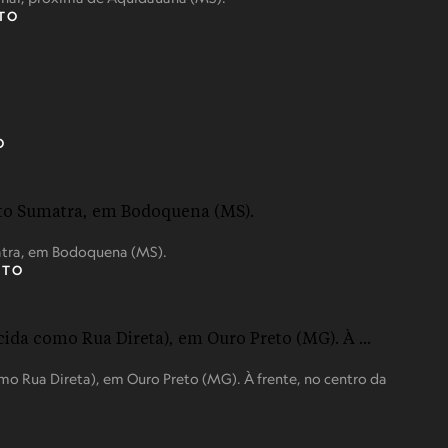
OTO
O
atra, em Bodoquena (MS).
OTO
o Rua Direta), em Ouro Preto (MG). À frente, no centro da