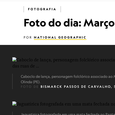
FOTOGRAFIA
Foto do dia: Març
POR
NATIONAL GEOGRAPHIC
Caboclo de lança, personagem folclórico associado ao 
Olinda (PE).
FOTO DE
BISMARCK PASSOS DE CARVALHO, 
Jaguatirica fotografada em uma mata fechada no Pant