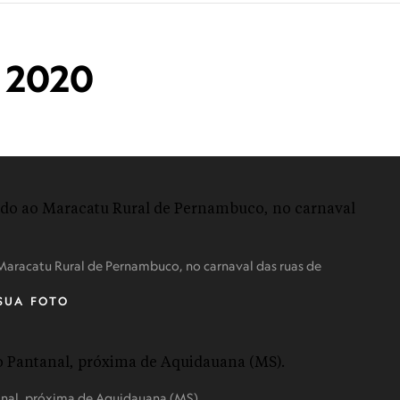
o 2020
Maracatu Rural de Pernambuco, no carnaval das ruas de
SUA FOTO
anal, próxima de Aquidauana (MS).