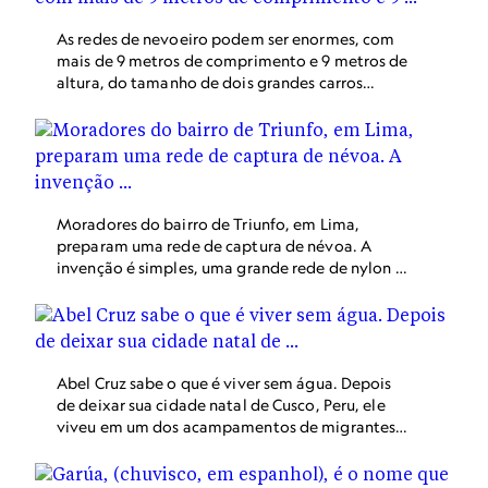
aqui, e cerca de 20% vivem em extrema
pobreza.
As redes de nevoeiro podem ser enormes, com
mais de 9 metros de comprimento e 9 metros de
altura, do tamanho de dois grandes carros
empilhados um em cima do outro. Para encher
seus baldes, os residentes devem subir 20
degraus de escada. Para o fotógrafo Alessandro
Cinque, as grandes redes, empoleiradas no topo
das colinas, lembram as cruzes católicas.
Moradores do bairro de Triunfo, em Lima,
preparam uma rede de captura de névoa. A
invenção é simples, uma grande rede de nylon é
enfiada entre dois polos. Ao prender a névoa, as
gotículas se condensam como vapor em uma
cortina de chuveiro, e em seguida escorrem em
recipientes. Cada rede pode durar cinco anos.
Abel Cruz sabe o que é viver sem água. Depois
de deixar sua cidade natal de Cusco, Peru, ele
viveu em um dos acampamentos de migrantes
de Lima, onde a água é entregue em caminhões
por um preço elevado. Agora, o engenheiro