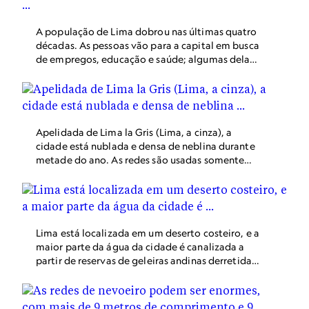
A população de Lima dobrou nas últimas quatro
décadas. As pessoas vão para a capital em busca
de empregos, educação e saúde; algumas delas
foram forçadas a sair de suas casas como
resultado da mudança climática. Os desastres
naturais, a seca, a diminuição das geleiras e
outras mudanças relacionadas ao clima estão
pondo em perigo a subsistência de mais de 12
Apelidada de Lima la Gris (Lima, a cinza), a
milhões de peruanos, de acordo com um estudo
cidade está nublada e densa de neblina durante
de 2021.
metade do ano. As redes são usadas somente
durante o outono e o inverno de Lima, de abril a
setembro, quando a neblina costeira é
suficientemente densa para que as redes
coletem água.
Lima está localizada em um deserto costeiro, e a
maior parte da água da cidade é canalizada a
partir de reservas de geleiras andinas derretidas
e águas subterrâneas. Mas nem todos têm
acesso às tubulações da cidade. Cerca de 430 mil
pessoas vivem em Villa Maria del Triunfo, vista