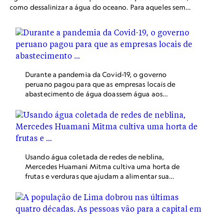
como dessalinizar a água do oceano. Para aqueles sem
recursos ou acesso, as redes de neblina são simples:
funcionam instantaneamente, duram anos e ajudam a
garantir o acesso a uma necessidade humana básica.
Durante a pandemia da Covid-19, o governo
peruano pagou para que as empresas locais de
abastecimento de água doassem água aos
bairros que antes tinham que pagar pela água
entregue por caminhões. A partir de março de
2023, a água não será mais gratuita, e custará
mais do que o que os moradores do centro da
cidade pagam.
Usando água coletada de redes de neblina,
Mercedes Huamani Mitma cultiva uma horta de
frutas e verduras que ajudam a alimentar sua
família. "Onde há água, há vida", disse ela a
Cinque.