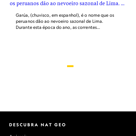
industrial é presidente de uma organização sem
fins lucrativos que ajuda outras comunidades a
criar seus próprios coletores de névoa.
Garúa, (chuvisco, em espanhol), é o nome que os
peruanos dão ao nevoeiro sazonal de Lima.
Durante esta época do ano, as correntes
oceânicas empurram a água fria do oceano para
a superfície, onde ela resfria o ar e forma nuvens
espessas e baixas. A garúa continua viajando por
terra, através dos vales dos rios, até atingir a
Cordilheira dos Andes.
DESCUBRA NAT GEO