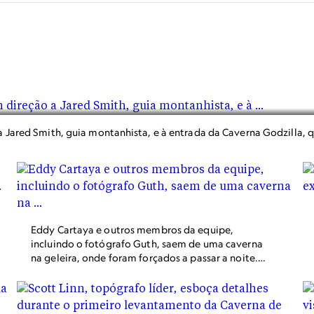
 a Jared Smith, guia montanhista, e à entrada da Caverna Godzilla,
Eddy Cartaya e outros membros da equipe,
incluindo o fotógrafo Guth, saem de uma caverna
na geleira, onde foram forçados a passar a noite.
No dia anterior, a cobertura baixa das nuvens
impediu o helicóptero de pousar para buscá-los de
volta. Felizmente, a equipe dispunha de sacos de
dormir, fogão e outros equipamentos de