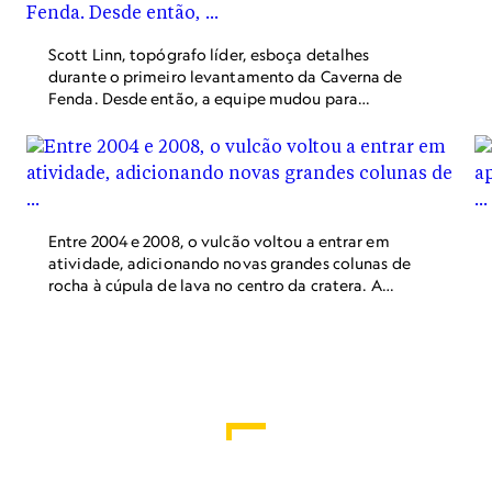
sobrevivência.
Scott Linn, topógrafo líder, esboça detalhes
durante o primeiro levantamento da Caverna de
Fenda. Desde então, a equipe mudou para
métodos de mapeamento digital.
Entre 2004 e 2008, o vulcão voltou a entrar em
atividade, adicionando novas grandes colunas de
rocha à cúpula de lava no centro da cratera. A
cúpula divide a geleira em dois braços que fluem
para o norte em direção à borda da cratera. O
Lago Spirit fica mais adiante.