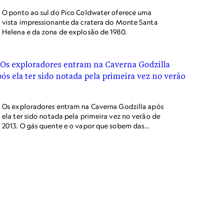
O ponto ao sul do Pico Coldwater oferece uma
vista impressionante da cratera do Monte Santa
Helena e da zona de explosão de 1980.
Os exploradores entram na Caverna Godzilla após
ela ter sido notada pela primeira vez no verão de
2013. O gás quente e o vapor que sobem das
fumarolas vulcânicas criam cavernas verticais, ao
passo que cavernas em geleiras não vulcânicas são
geralmente mais horizontais.