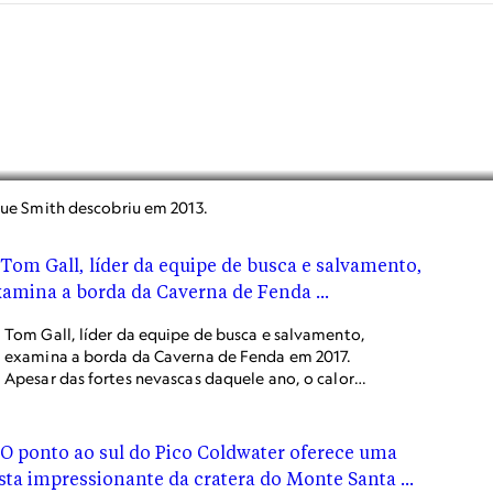
 que Smith descobriu em 2013.
Tom Gall, líder da equipe de busca e salvamento,
examina a borda da Caverna de Fenda em 2017.
Apesar das fortes nevascas daquele ano, o calor
das fumarolas ativas manteve aberto o ano todo
esse sistema de cavernas de orientação vertical.