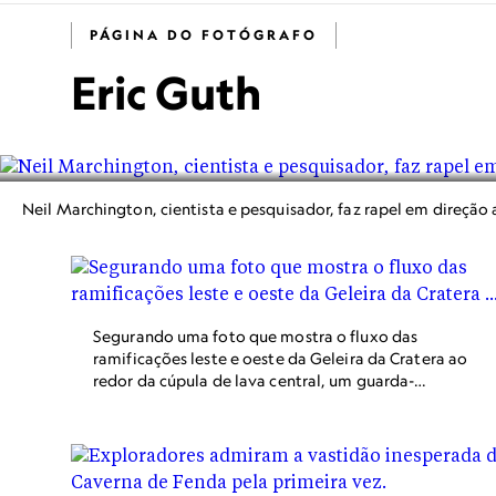
PÁGINA DO FOTÓGRAFO
Eric Guth
Neil Marchington, cientista e pesquisador, faz rapel em direção
Segurando uma foto que mostra o fluxo das
ramificações leste e oeste da Geleira da Cratera ao
redor da cúpula de lava central, um guarda-
florestal explica o ciclo de destruição e
recuperação ocorrido no Monte Santa Helena
desde sua erupção em 1980.