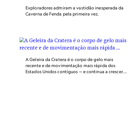
Exploradores admiram a vastidão inesperada da
Caverna de Fenda pela primeira vez.
A Geleira da Cratera é o corpo de gelo mais
recente e de movimentação mais rápida dos
Estados Unidos contíguos — e continua a crescer.
As paredes da cratera voltadas para o norte
sombreiam a geleira durante a maior parte do ano
e ocasionalmente arremessam pedras em sua
superfície.