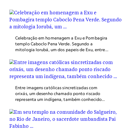
de outros cultos de origem africana exige o uso de roupas
brancas às sextas-feiras – sinal de respeito a Oxalá.
Celebração em homenagem a Exu e Pombagira
templo Caboclo Pena Verde. Segundo a
mitologia Iorubá, um dos papeis de Exu, entre
outros, é ser o mensageiro entre os orixás e o
mundo físico. Por isso, ele é a entidade mais
próxima dos seres humanos e, portanto, reflete
seus comportamentos mais mundanos.
Entre imagens católicas sincretizadas com
orixás, um desenho chamado ponto riscado
representa um indígena, também conhecido
como caboclo, no templo umbandista Tenda
Espírita Santa Catarina.