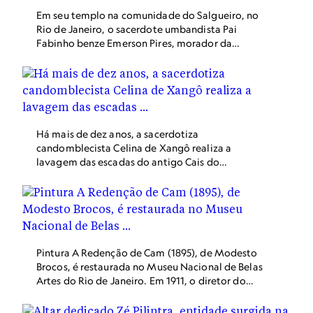
Em seu templo na comunidade do Salgueiro, no
Rio de Janeiro, o sacerdote umbandista Pai
Fabinho benze Emerson Pires, morador da
comunidade.
Há mais de dez anos, a sacerdotiza
candomblecista Celina de Xangô realiza a
lavagem das escadas do antigo Cais do
Valongo, na região portuária da cidade do Rio
de Janeiro. Redescoberto em 2011 durante as
obras de renovação para as Olimpíadas de 2016,
o local recebeu mais de 1 milhão de escravizados
trazidos da África.
Pintura A Redenção de Cam (1895), de Modesto
Brocos, é restaurada no Museu Nacional de Belas
Artes do Rio de Janeiro. Em 1911, o diretor do
Museu Nacional viajou a Londres para
representar o Brasil no primeiro Congresso