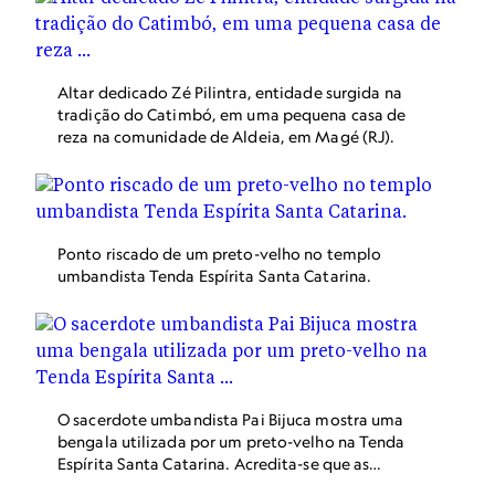
Internacional das Raças e defender a ideia de
que, com a chegada de imigrantes europeus, a
população brasileira se embranqueceria em um
século. Este quadro, que mostra três gerações
Altar dedicado Zé Pilintra, entidade surgida na
da mesma família, da avó negra ao neto branco,
tradição do Catimbó, em uma pequena casa de
ilustrava o artigo apresentado – assim como o
reza na comunidade de Aldeia, em Magé (RJ).
pensamento racista oficial da época.
Ponto riscado de um preto-velho no templo
umbandista Tenda Espírita Santa Catarina.
O sacerdote umbandista Pai Bijuca mostra uma
bengala utilizada por um preto-velho na Tenda
Espírita Santa Catarina. Acredita-se que as
bengalas representam a conexão dos vivos com