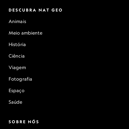
feminino. Ao mesmo tempo, a falta de médicas
— muitas fugiram do país após o cerco do Talibã
DESCUBRA NAT GEO
e as estudantes do sexo feminino estão
Animais
proibidas de frequentar a faculdade de medicina
— significa que há muito menos opções para as
Meio ambiente
mulheres obterem cuidados de saúde. Tais
restrições acrescentam mais uma camada de
História
desafios ao acesso das mulheres aos cuidados de
saúde em um país onde elas já enfrentavam
Ciência
dificuldades para receber assistência médica
básica.
Viagem
Fotografia
Espaço
Saúde
SOBRE NÓS