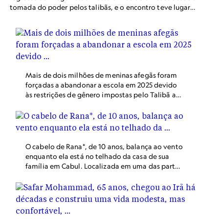
tomada do poder pelos talibãs, e o encontro teve lugar
numa casa situada no extremo oeste de Cabul, nas
montanhas que rodeiam a capital afegã. Tal como a
maioria das mulheres e adolescentes, ela não se tinha
aventurado fora de casa, temendo pela segurança da sua
família.
Mais de dois milhões de meninas afegãs foram
forçadas a abandonar a escola em 2025 devido
às restrições de gênero impostas pelo Talibã ao
ensino superior. No entanto, as mulheres estão
criando caminhos, muitas vezes discretos e
clandestinos, para continuar aprendendo —
incluindo a leitura, que se tornou uma forma de
resistência silenciosa no Afeganistão. Em Cabul,
O cabelo de Rana*, de 10 anos, balança ao vento
um grupo de mulheres abriu esta pequena
enquanto ela está no telhado da casa de sua
biblioteca e deu a ela um nome que pode ser
família em Cabul. Localizada em uma das partes
traduzido para o português como “Mulher”. A
mais pobres da cidade, a família de Rana vive
biblioteca, que abriga alguns milhares de títulos
em extrema miséria, que piorou desde a tomada
em inglês, persa, árabe e pashto, foi criada para
do poder pelo Talibã. Olhando para o futuro,
fornecer um espaço seguro para ideias e
com a dura realidade de uma nação governada
aprendizado para as mulheres afegãs. Mas,
pelo Talibã, onde mulheres e meninas enfrentam