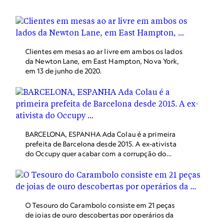
destino para os australianos que buscam alívio para o
clima cada vez mais quente.
Clientes em mesas ao ar livre em ambos os lados
da Newton Lane, em East Hampton, Nova York,
em 13 de junho de 2020.
BARCELONA, ESPANHA Ada Colau é a primeira
prefeita de Barcelona desde 2015. A ex-ativista
do Occupy quer acabar com a corrupção do
governo durante sua administração. Ela
também falou abertamente sobre sua
orientação sexual, dizendo que já saiu com
homens e mulheres.
O Tesouro do Carambolo consiste em 21 peças
de joias de ouro descobertas por operários da