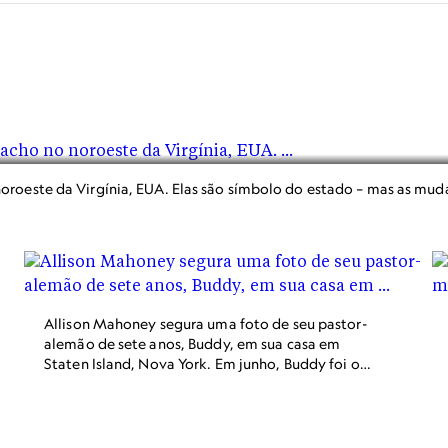
oroeste da Virgínia, EUA. Elas são símbolo do estado – mas as mud
Allison Mahoney segura uma foto de seu pastor-
alemão de sete anos, Buddy, em sua casa em
Staten Island, Nova York. Em junho, Buddy foi o
primeiro cão nos Estados Unidos a testar positivo
para o coronavírus. Ele morreu em 11 de julho.