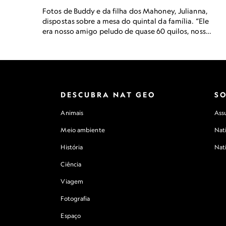
Fotos de Buddy e da filha dos Mahoney, Julianna,
dispostas sobre a mesa do quintal da família. “Ele
era nosso amigo peludo de quase 60 quilos, nosso
pastor-alemão”, diz Allison Mahoney. “Nosso
queridinho. Gostaria que tivéssemos tido o prazer
de sua companhia por mais tempo.”
DESCUBRA NAT GEO
S
Animais
Assu
Meio ambiente
Nat
História
Nat
Ciência
Viagem
Fotografia
Espaço