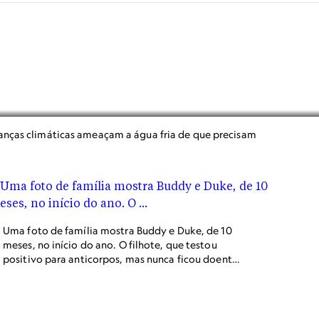
anças climáticas ameaçam a água fria de que precisam
Uma foto de família mostra Buddy e Duke, de 10
meses, no início do ano. O filhote, que testou
positivo para anticorpos, mas nunca ficou doente,
está dormindo em todos os lugares onde Buddy
costumava ficar, contam os Mahoney.