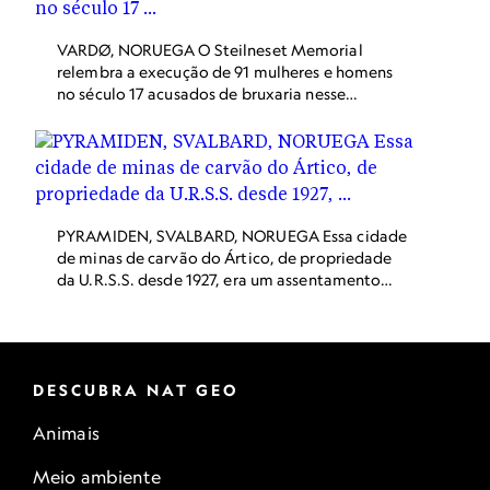
Nova Cozinha Nórdica feita de ingredientes
obtidos localmente.
VARDØ, NORUEGA O Steilneset Memorial
relembra a execução de 91 mulheres e homens
no século 17 acusados de bruxaria nesse
pequeno vilarejo, em uma das 18 Rotas Cênicas
da Noruega. Ao longo do corredor de madeira,
uma luz pendente e uma placa homenageiam
cada condenado. Essa passagem rústica termina
em uma estrutura de vidro fumê que abriga a
última obra do escultor Louise Bourgeois:
PYRAMIDEN, SVALBARD, NORUEGA Essa cidade
espelhos refletem uma cadeira de aço, cujo
de minas de carvão do Ártico, de propriedade
assento lança chamas no ar.
da U.R.S.S. desde 1927, era um assentamento
soviético ideal, completo com quartéis para os
trabalhadores, um centro esportivo e um busto
de Lênin. Agora a mina está esgotada, mas os
prédios, incluindo uma biblioteca cheia de
livros, um teatro e uma sala de música com o
DESCUBRA NAT GEO
piano de cauda mais ao Norte do mundo foram
Animais
deixados como estavam quando a cidade foi
abandonada em 1998. Dica de viagem: Fique em
Meio ambiente
Longyearbyen, a maior cidade de Svalbard, e