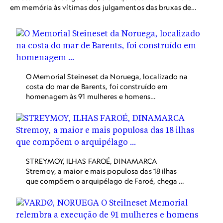
em memória às vítimas dos julgamentos das bruxas de
Finnmark.
O Memorial Steineset da Noruega, localizado na
costa do mar de Barents, foi construído em
homenagem às 91 mulheres e homens
executados por bruxaria no país no século 17.
STREYMOY, ILHAS FAROÉ, DINAMARCA
Stremoy, a maior e mais populosa das 18 ilhas
que compõem o arquipélago de Faroé, chega a
parecer de outro mundo, com sua paisagem
desarborizada e moldada pelas geleiras. Os
glutões aventureiros vão direto ao Koks, o
restaurante do Hotel Føroyar, enaltecida por sua