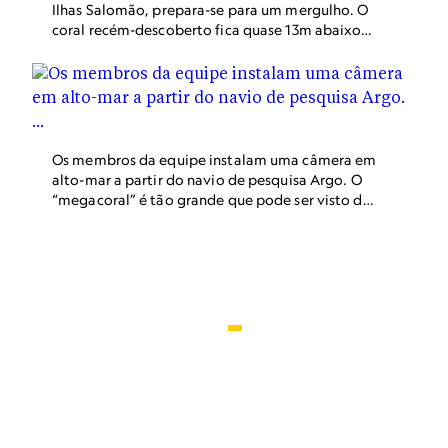
Ilhas Salomão, prepara-se para um mergulho. O
coral recém-descoberto fica quase 13m abaixo
da superfície do oceano e foi descoberto por
acaso, pouco antes de a equipe de pesquisa se
preparar para pesquisar um local diferente.
Os membros da equipe instalam uma câmera em
alto-mar a partir do navio de pesquisa Argo. O
“megacoral” é tão grande que pode ser visto do
espaço, mas o coral permaneceu oculto da vista
em alto-mar.