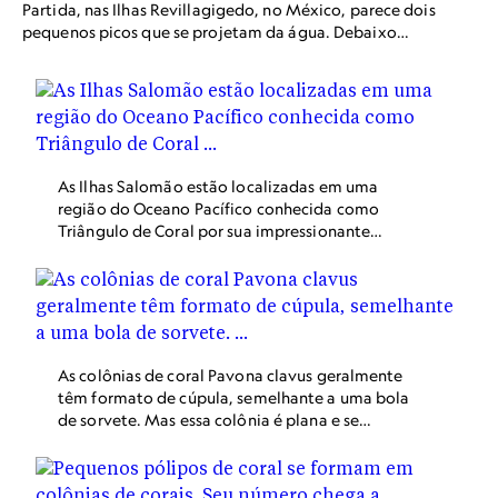
Partida, nas Ilhas Revillagigedo, no México, parece dois
pequenos picos que se projetam da água. Debaixo
d'água, essa ilha remota abriga um rico habitat marinho
que é o lar de tubarões-de-ponta-branca, peixes-creole
do Pacífico, peixes-barbeiro e ídolos-mouriscos.
As Ilhas Salomão estão localizadas em uma
região do Oceano Pacífico conhecida como
Triângulo de Coral por sua impressionante
diversidade de corais. Muitos dos corais do
mundo agora enfrentam ameaças de oceanos
cada vez mais quentes e ácidos, mas esse coral
fica em uma bolsa de água profunda e fria que
pode estar protegendo-o dessas mudanças.
As colônias de coral Pavona clavus geralmente
têm formato de cúpula, semelhante a uma bola
de sorvete. Mas essa colônia é plana e se
estende por uma longa distância. Ao medir sua
altura, quase 5m, os cientistas acham que o coral
tem cerca de 300 anos de idade.