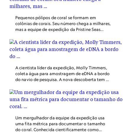
Pequenos pólipos de coral se formam em
colônias de corais. Seu número chega a milhares,
mas a equipe de expedição da Pristine Seas
acredita que haja cerca de um bilhão de pólipos
nessa colônia.
A cientista líder da expedição, Molly Timmers,
coleta água para amostragem de eDNA a bordo
do navio de pesquisa. A nova descoberta tem o
que Timmers chama de “fator surpresa”. A coleta
de DNA ambiental pode fornecer aos
pesquisadores mais informações sobre as
condições em que o coral vive.
Um mergulhador da equipe da expedição usa
uma fita métrica para documentar o tamanho
do coral. Conhecida cientificamente como