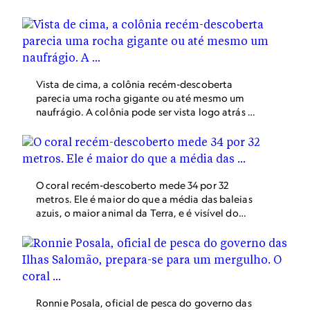
Pavona clavus, essa espécie de coral é apelidada
de coral do ombro porque tem protuberâncias
que lembram os ossos do ombro.
Vista de cima, a colônia recém-descoberta
parecia uma rocha gigante ou até mesmo um
naufrágio. A colônia pode ser vista logo atrás do
barco. Foi somente quando o fotógrafo
subaquático Manu San Félix mergulhou sob a
superfície que ele percebeu que se tratava de
um coral tão imenso que era difícil de medir.
O coral recém-descoberto mede 34 por 32
metros. Ele é maior do que a média das baleias
azuis, o maior animal da Terra, e é visível do
espaço.
Ronnie Posala, oficial de pesca do governo das