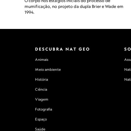
O corpo nos estágios iniciais do processo de
mumificação, no projeto da dupla Brier e Wade em
1994.
DESCUBRA NAT GEO
S
Animais
Assu
Meio ambiente
Nat
História
Nat
Ciência
Viagem
Fotografia
Espaço
Saúde