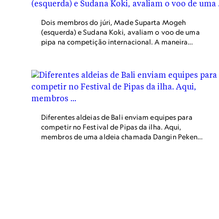
Dois membros do júri, Made Suparta Mogeh
(esquerda) e Sudana Koki, avaliam o voo de uma
pipa na competição internacional. A maneira
como a pipa dança no céu, seu desenho e como ela
pousa estão sob escrutínio durante o concurso.
Diferentes aldeias de Bali enviam equipes para
competir no Festival de Pipas da ilha. Aqui,
membros de uma aldeia chamada Dangin Peken
carregam sua pipa janggan para participar do
festival na praia de Mertasari.