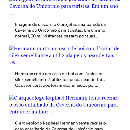
estalactites da caverna foram quebradas
centenas de anos atrás por pessoas do Período
Medieval que acreditavam que fossem chifres
de unicórnio.
Imagem de unicórnio é projetada na parede da
Caverna do Unicórnio para turistas. Em um ano
normal, 30 mil visitantes passam por suas
galerias frias de dolomita.
Hermann corta um osso de boi com lâmina de
sílex semelhante à utilizada pelos neandertais.
Os ossos cortados foram examinados por
microscópio e tomografia computadorizada e
comparados aos encontrados no artefato. Após
semanas de experimentação, os pesquisadores
determinaram que cada linha no osso da
Caverna do Unicórnio demorava ao menos 10
minutos para ser entalhada e partia ou deixava
O arqueólogo Raphael Hermann tenta recriar o
cegas uma ou duas preciosas lâminas de sílex
osso entalhado da Caverna do Unicórnio para