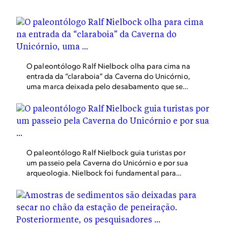
perto de Madri, Espanha. Vários fósseis de neandertais
foram encontrados aqui desde o início das escavações, no
começo dos anos 2000.
O paleontólogo Ralf Nielbock olha para cima na
entrada da “claraboia” da Caverna do Unicórnio,
uma marca deixada pelo desabamento que se
enche de luz solar nos meses de verão, quando o
sol está a pino. A caverna integra o maior
Geoparque da Unesco na Alemanha, localizado
nas exuberantes montanhas de Harz.
O paleontólogo Ralf Nielbock guia turistas por
um passeio pela Caverna do Unicórnio e por sua
arqueologia. Nielbock foi fundamental para
abrir a caverna ao turismo na década de 1980 e
também para iniciar escavações arqueológicas
no local. Hoje, ele atua como diretor da Caverna
do Unicórnio, que também foi palco de sessões
de fotos de moda, produções para a televisão e