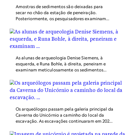
videoclipes.
Amostras de sedimentos são deixadas para
secar no chão da estação de peneiração.
Posteriormente, os pesquisadores examinam
cuidadosamente cada amostra, extraindo
objetos minúsculos de interesse.
As alunas de arqueologia Denise Siemens, à
esquerda, e Runa Bohle, à direita, peneiram e
examinam meticulosamente os sedimentos
escavados no interior e no entorno da Caverna
do Unicórnio. Até mesmo os menores ossos de
animais ou restos de plantas podem fornecer
evidências cruciais para reconstituir como era a
vida há 50 mil anos.
Os arqueólogos passam pela galeria principal da
Caverna do Unicórnio a caminho do local da
escavação. As escavações continuaram em 2020
sob medidas de restrição rigorosamente
respeitadas devido à covid-19. As estalagmites e