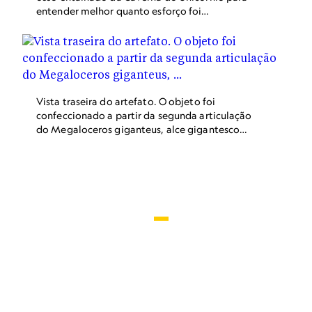
durante o processo. “Foi empregado um longo
entender melhor quanto esforço foi
processo e muito raciocínio para produzir esse
empreendido em sua produção. Utilizando
objeto”, conta Hermann.
réplicas de lâminas de sílex e ossos de boi,
Hermann logo percebeu que o osso precisava
ser fervido e seco diversas vezes para permitir
que fossem deixados cortes a profundidades e
ângulos semelhantes aos do osso encontrado na
Vista traseira do artefato. O objeto foi
Caverna do Unicórnio. “Ossos cozidos
confeccionado a partir da segunda articulação
funcionaram perfeitamente”, revela Hermann.
do Megaloceros giganteus, alce gigantesco
“Quanto mais cozido, mais fácil é entalhá-lo.”
extinto há mais de 7 mil anos.