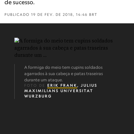
de sucesso.
PUBLICADO
19 DE FEV. DE 2018, 14:46 BRT
A formiga do meio tem cupins soldados
agarrados à sua cabeça e patas traseiras
durante um ataque.
FOTO DE
ERIK FRANK
, JULIUS
MAXIMILIANS UNIVERSITAT
WURZBURG