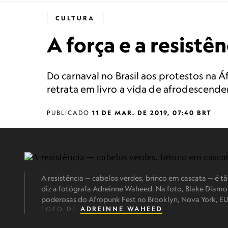
CULTURA
A força e a resist
Do carnaval no Brasil aos protestos na
retrata em livro a vida de afrodescende
PUBLICADO
11 DE MAR. DE 2019, 07:40 BRT
A resistência — cabelos verdes, brinco em cascata — é t
diz a fotógrafa Adreinne Waheed. Na foto, Blake Diam
poderosas do Afropunk Fest no Brooklyn, Nova York, E
FOTO DE
ADREINNE WAHEED