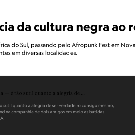
ência da cultura negra a
 África do Sul, passando pelo Afropunk Fest em No
ntes em diversas localidades.
ão sutil quanto a alegria de ser verdadeiro consigo mesmo,
ond na companhia de dois amigos em meio às batidas
UA.