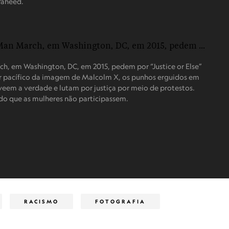
Waheed.
ch, em Washington, DC, em 2015, pedem por “Justice or Else”
oder pacífico da imagem de Malcolm X, os punhos erguidos em
e veem a verdade e lutam por justiça por meio de protestos.
do que as mulheres não participassem.
RACISMO
FOTOGRAFIA