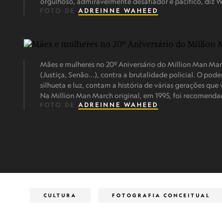
orgulhoso, admiravelmente desafiador e pacífico, diz 
FOTO DE
ADREINNE WAHEED
Mães e mulheres no 20º Aniversário do Million Man Mar
(Justiça, Senão...), contra a brutalidade policial. O p
silhueta e luz, contam a história de várias gerações qu
Na Million Man March original, em 1995, foi recomenda
FOTO DE
ADREINNE WAHEED
CULTURA
FOTOGRAFIA CONCEITUAL