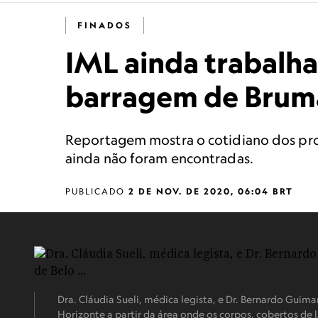
FINADOS
IML ainda trabalha
barragem de Brum
Reportagem mostra o cotidiano dos profi
ainda não foram encontradas.
PUBLICADO
2 DE NOV. DE 2020, 06:04 BRT
Dra. Cláudia Sueli, médica legista, e Dr. Bernardo Guima
Horizonte a partir da área onde os corpos, cobertos d