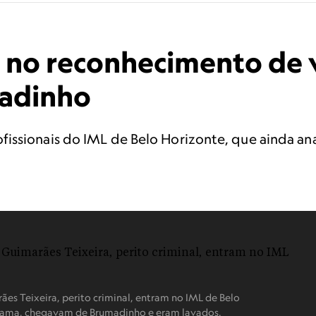
 no reconhecimento de 
adinho
ssionais do IML de Belo Horizonte, que ainda anal
rães Teixeira, perito criminal, entram no IML de Belo
e lama, chegavam de Brumadinho e eram lavados.