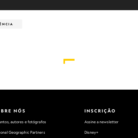
IÊNCIA
OBRE NÓS
INSCRIÇÃO
ntos, autores e fotógrafos
Assine a newsletter
ional Geographic Partners
Disney+