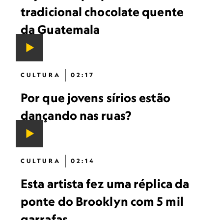
tradicional chocolate quente
da Guatemala
CULTURA
02:17
Por que jovens sírios estão
dançando nas ruas?
CULTURA
02:14
Esta artista fez uma réplica da
ponte do Brooklyn com 5 mil
garrafas