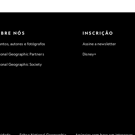
OBRE NÓS
INSCRIÇÃO
ntos, autores e fotógrafos
Assine a newsletter
ional Geographic Partners
Disney+
ional Geographic Society
acidade
Sobre National Geographic
Anúncios com base em interesses