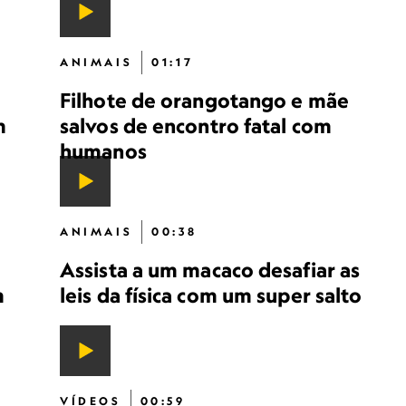
ANIMAIS
01:17
Filhote de orangotango e mãe
m
salvos de encontro fatal com
humanos
ANIMAIS
00:38
Assista a um macaco desafiar as
m
leis da física com um super salto
VÍDEOS
00:59