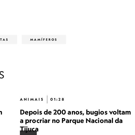
ATAS
MAMÍFEROS
S
ANIMAIS
01:28
m
Depois de 200 anos, bugios voltam
a procriar no Parque Nacional da
Tijuca