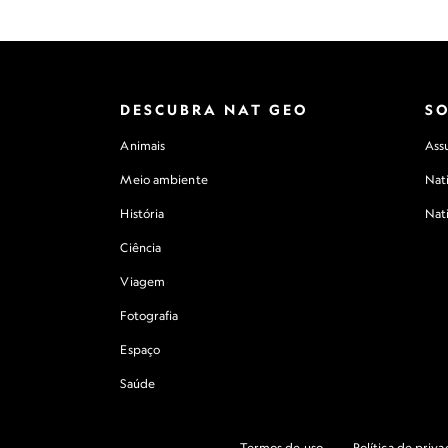
DESCUBRA NAT GEO
S
Animais
Assu
Meio ambiente
Nat
História
Nat
Ciência
Viagem
Fotografia
Espaço
Saúde
Termos de uso
Política de priv