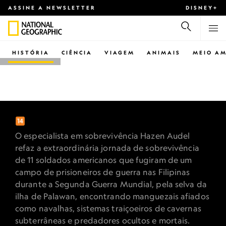
ASSINE A NEWSLETTER
DISNEY+
HISTÓRIA
CIÊNCIA
VIAGEM
ANIMAIS
MEIO AM
NATIONAL GEOGRAPHIC
ROTA DE
SOBREVIVÊNCIA COM
HAZEN AUDEL
O especialista em sobrevivência Hazen Audel
refaz a extraordinária jornada de sobrevivência
de 11 soldados americanos que fugiram de um
campo de prisioneiros de guerra nas Filipinas
durante a Segunda Guerra Mundial, pela selva da
ilha de Palawan, encontrando manguezais afiados
como navalhas, sistemas traiçoeiros de cavernas
subterrâneas e predadores ocultos e mortais.