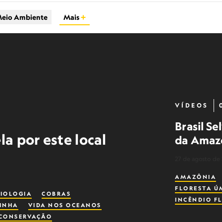
eio Ambiente
Mais
VÍDEOS
Brasil S
la por este local
da Amaz
27 de agosto de
AMAZÔNIA
FLORESTA Ú
BIOLOGIA
COBRAS
INCÊNDIO F
INHA
VIDA NOS OCEANOS
 CONSERVAÇÃO