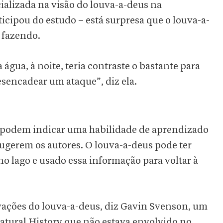
alizada na visão do louva-a-deus na
icipou do estudo – está surpresa que o louva-a-
 fazendo.
água, à noite, teria contraste o bastante para
esencadear um ataque”, diz ela.
m podem indicar uma habilidade de aprendizado
ugerem os autores. O louva-a-deus pode ter
no lago e usado essa informação para voltar à
vações do louva-a-deus, diz Gavin Svenson, um
tural History que não estava envolvido no