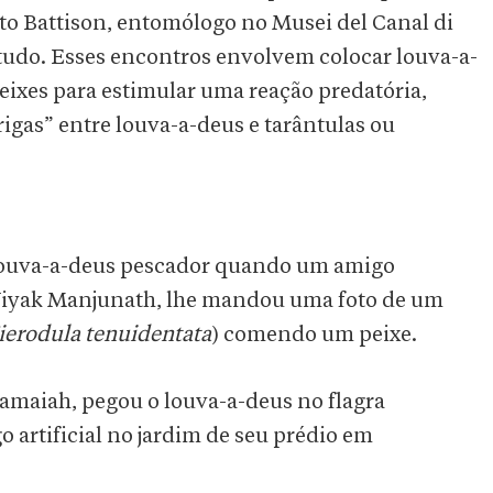
rto Battison, entomólogo no Musei del Canal di
estudo. Esses encontros envolvem colocar louva-a-
ixes para estimular uma reação predatória,
gas” entre louva-a-deus e tarântulas ou
e louva-a-deus pescador quando um amigo
 Niyak Manjunath, lhe mandou uma foto de um
ierodula tenuidentata
) comendo um peixe.
amaiah, pegou o louva-a-deus no flagra
 artificial no jardim de seu prédio em