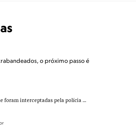
las
trabandeados, o próximo passo é
or