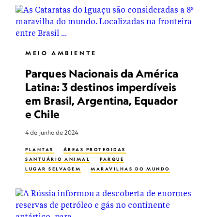
ESPÉCIE EM PERIGO
ORGANIZAÇÕES AMBIENTAIS
CADEIA ALIMENTAR
HABITAT
PRESERVAÇÃO DO HABITAT
RECURSOS NATURAIS
ESPÉCIES AMEAÇADAS
MEIO AMBIENTE
RECURSOS HÍDRICOS
LUGAR SELVAGEM
HEAT
Parques Nacionais da América
Latina: 3 destinos imperdíveis
em Brasil, Argentina, Equador
e Chile
4 de junho de 2024
PLANTAS
ÁREAS PROTEGIDAS
SANTUÁRIO ANIMAL
PARQUE
LUGAR SELVAGEM
MARAVILHAS DO MUNDO