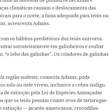
como as florestas de pinheiros decíduas e
nças climáticas causam o deslocamento das
icais para o norte, a faixa adequada para teiús na
ar, acrescenta Adams.
om os hábitos predatórios dos teiús onívoros.
entrar sorrateiramente em galinheiros e roubar
o,
“o lobo das galinhas”. Os criadores de galinhas
ela região sudeste, comenta Adams, pode
o solo ou nele vivem, inclusive a cobra-índigo,
a de extinção pela Lei de Espécies Ameaçadas
 que os teiús possam comer ovos de tartarugas-
 extinção — jacarés-americanos, crocodilos-