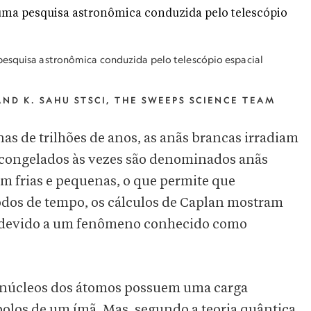
pesquisa astronômica conduzida pelo telescópio espacial
AND K. SAHU STSCI, THE SWEEPS SCIENCE TEAM
as de trilhões de anos, as anãs brancas irradiam
s congelados às vezes são denominados anãs
am frias e pequenas, o que permite que
dos de tempo, os cálculos de Caplan mostram
r devido a um fenômeno conhecido como
s núcleos dos átomos possuem uma carga
polos de um ímã. Mas, segundo a teoria quântica,