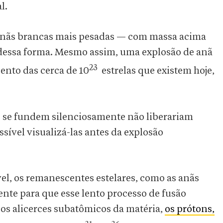
l.
 anãs brancas mais pesadas — com massa acima
 dessa forma. Mesmo assim, uma explosão de anã
23
ento das cerca de 10
estrelas que existem hoje,
e se fundem silenciosamente não liberariam
sível visualizá-las antes da explosão
vel, os remanescentes estelares, como as anãs
nte para que esse lento processo de fusão
 os alicerces subatômicos da matéria,
os prótons,