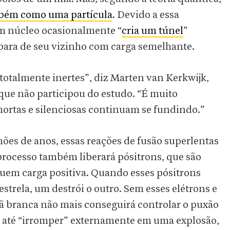
mbém como uma partícula
. Devido a essa
m núcleo ocasionalmente “
cria um túnel
”
epara de seu vizinho com carga semelhante.
totalmente inertes”, diz Marten van Kerkwijk,
que não participou do estudo. “É muito
mortas e silenciosas continuam se fundindo.”
hões de anos, essas reações de fusão superlentas
processo também liberará pósitrons, que são
uem carga positiva. Quando esses pósitrons
strela, um destrói o outro. Sem esses elétrons e
anã branca não mais conseguirá controlar o puxão
r até “irromper” externamente em uma explosão,