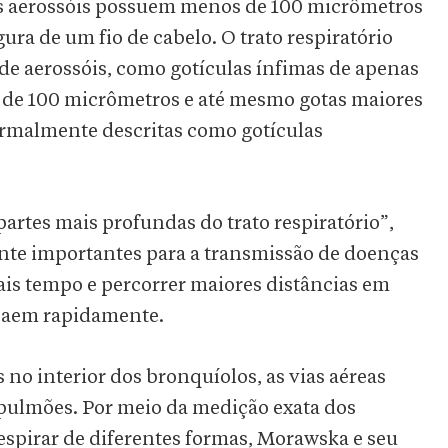
 os aerossóis possuem menos de 100 micrômetros
ra de um fio de cabelo. O trato respiratório
 aerossóis, como gotículas ínfimas de apenas
 de 100 micrômetros e até mesmo gotas maiores
normalmente descritas como gotículas
artes mais profundas do trato respiratório”,
nte importantes para a transmissão de doenças
s tempo e percorrer maiores distâncias em
caem rapidamente.
no interior dos bronquíolos, as vias aéreas
pulmões. Por meio da medição exata dos
espirar de diferentes formas, Morawska e seu