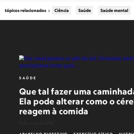
tópicos relacionados
:
Ciência
Saúde
Saúde mental
SAÚDE
Que tal fazer uma caminhada
Ela pode alterar como o cére
reagem à comida
11 de março de 2026