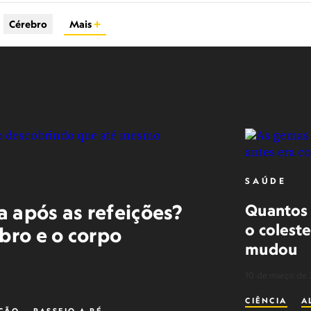
Cérebro
Mais
SAÚDE
 após as refeições?
Quantos 
o colest
bro e o corpo
mudou
10 de março de 
CIÊNCIA
A