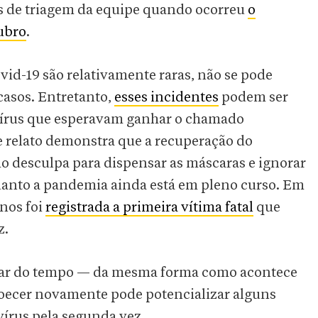
os de triagem da equipe quando ocorreu
o
ubro
.
vid-19 são relativamente raras, não se pode
 casos. Entretanto,
esses incidentes
podem ser
vírus que esperavam ganhar o chamado
e relato demonstra que a recuperação do
 desculpa para dispensar as máscaras e ignorar
uanto a pandemia ainda está em pleno curso. Em
nos foi
registrada a primeira vítima fatal
que
z.
sar do tempo — da mesma forma como acontece
doecer novamente pode potencializar alguns
írus pela segunda vez.