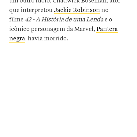
um outro ídolo, Chadwick Boseman, ator
que interpretou
Jackie Robinson
no
filme
42 - A História de uma Lenda
e o
icônico personagem da Marvel,
Pantera
negra
, havia morrido.