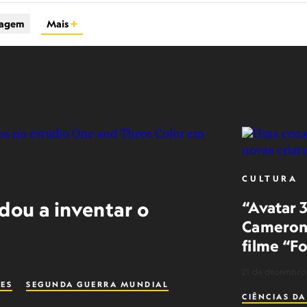
iagem
Mais
CULTURA
dou a inventar o
“Avatar 
Cameron 
filme “F
21 de dezembro
MES
SEGUNDA GUERRA MUNDIAL
CIÊNCIAS DA