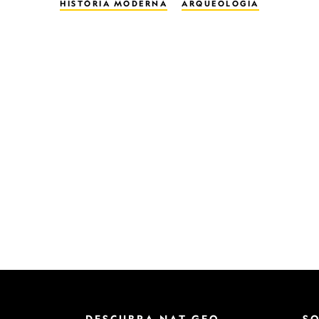
HISTÓRIA MODERNA
ARQUEOLOGIA
TURISMO
TURISMO CULTURAL
HISTÓRIA VIVA
FILMES
ARTES VISUAIS
DESCUBRA NAT GEO
S