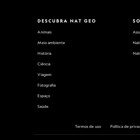
DESCUBRA NAT GEO
S
Animais
Assu
Meio ambiente
Nat
História
Nat
Ciência
Viagem
Fotografia
Espaço
Saúde
Termos de uso
Política de priv