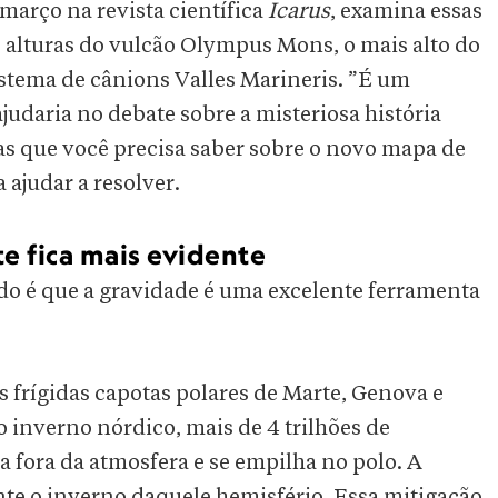
 março na revista científica
Icarus
, examina essas
alturas do vulcão Olympus Mons, o mais alto do
istema de cânions Valles Marineris. ”É um
ajudaria no debate sobre a misteriosa história
sas que você precisa saber sobre o novo mapa de
 ajudar a resolver.
e fica mais evidente
do é que a gravidade é uma excelente ferramenta
s frígidas capotas polares de Marte, Genova e
 inverno nórdico, mais de 4 trilhões de
 fora da atmosfera e se empilha no polo. A
te o inverno daquele hemisfério. Essa mitigação