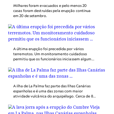
outros, os cientistas estão obtendo novas
Milhares foram evacuados e pelo menos 20
amostras da rocha do vulcão, o que os ajudará a
casas foram destruídas pela erupção contínua
entender a erupção atual.
em 20 de setembro.
A última erupção foi precedida por vários
terremotos. Um monitoramento cuidadoso
permitiu que os funcionários iniciassem algumas
evacuações antes que a lava começasse a fluir.
A ilha de La Palma faz parte das Ilhas Canárias
espanholas e é uma das zonas com maior
atividade vulcânica do arquipélago. Cerca de 85
mil pessoas habitam o local.