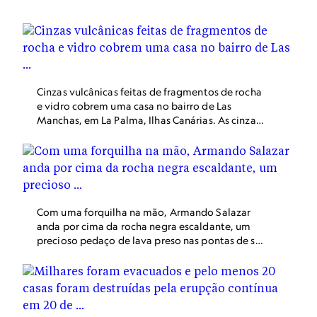
Cinzas vulcânicas feitas de fragmentos de rocha
e vidro cobrem uma casa no bairro de Las
Manchas, em La Palma, Ilhas Canárias. As cinzas
podem se acumular nas casas a ponto de fazer
os telhados ruírem, forçando muitos residentes
da ilha a sustentar suas casas com pilares extras
de madeira.
Com uma forquilha na mão, Armando Salazar
anda por cima da rocha negra escaldante, um
precioso pedaço de lava preso nas pontas de sua
ferramenta agrícola. Por mais estranha que a
cena possa ser, é mais um dia de trabalho para
Salazar, um sargento espanhol que ajuda na
resposta de emergência à erupção vulcânica de
La Palma, nas Ilhas Canárias. Graças a Salazar e