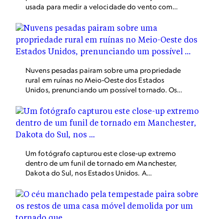
usada para medir a velocidade do vento com
base nos danos deixados por um tornado, e um
tornado F3 tinha velocidades de vento de cerca
de 300 km/h. Os Estados Unidos agora usam a
escala EF (Enhanced Fujita), que leva em conta
mais variáveis ao atribuir velocidades de vento
a um tornado.
Nuvens pesadas pairam sobre uma propriedade
rural em ruínas no Meio-Oeste dos Estados
Unidos, prenunciando um possível tornado. Os
tornados se formam quando as correntes
ascendentes que abastecem as tempestades
com ar quente e úmido se transformam em um
vórtice, ou redemoinho de alta velocidade.
Um fotógrafo capturou este close-up extremo
dentro de um funil de tornado em Manchester,
Dakota do Sul, nos Estados Unidos. A
combinação de ventos fortes, detritos voando e
o barulho alto do tornado teriam deixado esse
fotógrafo muito desconfortável.