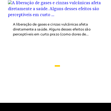
tempestade supercélula que produziu essa
formação de nuvens. As tempestades
supercélulas são conhecidas por gerar tornados
com ventos superiores a 320 km/h.
A liberação de gases e cinzas vulcânicas afeta
diretamente a saúde. Alguns desses efeitos são
perceptíveis em curto prazo (como dores de
cabeça ou dificuldade para respirar), enquanto
outras consequências são causadas pela
exposição prolongada e podem levar, por
exemplo, a distúrbios respiratórios. Na foto:
uma equipe trabalhando em uma expedição
para levar alimentos, água e equipamentos nas
proximidades do vulcão Nyiragongo, na
República Democrática do Congo.