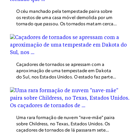
O céu manchado pela tempestade paira sobre
os restos de uma casa móvel demolida por um
tornado que passou. Os tornados matam cerca
de 60 pessoas nos Estados Unidos todos os anos
e causam bilhões de dólares em danos materiais.
Caçadores de tornados se apressam com a
aproximação de uma tempestade em Dakota
do Sul, nos Estados Unidos. O estado faz parte
do "Tornado Alley", uma área do meio-oeste dos
Estados Unidos que tende a registrar mais
tornados graves do que o resto do país.
Uma rara formação de nuvem "nave-mãe" paira
sobre Childress, no Texas, Estados Unidos. Os
caçadores de tornados de lá passaram sete
horas e mais de 240 km rastreando a