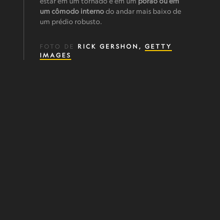
estar em um tornado é em um
porão ou em
um cômodo interno
do andar mais baixo de
um prédio robusto.
FOTO DE
RICK GERSHON,
GETTY
IMAGES