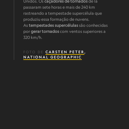
Unidos. Os
caçadores de tornados
de lá
passaram sete horas e mais de 240 km
rastreando a tempestade supercélula que
produziu essa formação de nuvens.
As
tempestades supercélulas
são conhecidas
por
gerar tornados
com ventos superiores a
320 km/h.
FOTO DE
CARSTEN PETER
,
NATIONAL GEOGRAPHIC