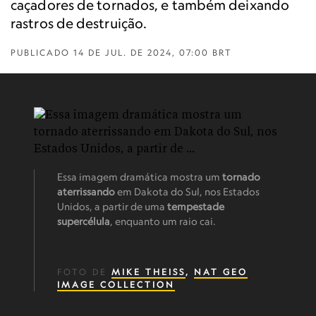
caçadores de tornados, e também deixando
rastros de destruição.
PUBLICADO
14 DE JUL. DE 2024, 07:00 BRT
Essa imagem dramática mostra um
tornado
aterrissando
em Dakota do Sul, nos Estados
Unidos, a partir de uma
tempestade
supercélula
, enquanto um raio cai.
FOTO DE
MIKE THEISS
,
NAT GEO
IMAGE COLLECTION