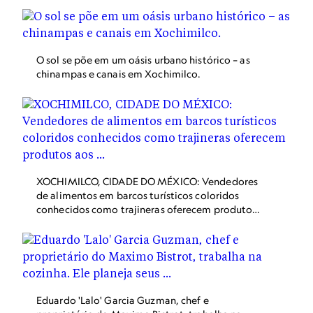
O sol se põe em um oásis urbano histórico – as
chinampas e canais em Xochimilco.
XOCHIMILCO, CIDADE DO MÉXICO: Vendedores
de alimentos em barcos turísticos coloridos
conhecidos como trajineras oferecem produtos
aos visitantes em Xochimilco, distrito
pantanoso declarado patrimônio mundial da
Unesco, no sul da Cidade do México. Canais pré-
hispânicos e fazendas flutuantes fazem dele uma
das principais atrações turísticas da capital, mas
há décadas produtos químicos tóxicos e algas
Eduardo 'Lalo' Garcia Guzman, chef e
degradam o antigo local. Os cientistas