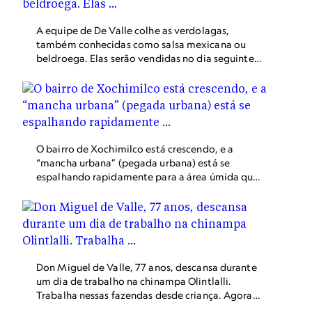
A equipe de De Valle colhe as verdolagas,
também conhecidas como salsa mexicana ou
beldroega. Elas serão vendidas no dia seguinte
no Mercado de las Cosas Verdes, e também
entregues em cestos diretamente aos clientes.
O bairro de Xochimilco está crescendo, e a
“mancha urbana” (pegada urbana) está se
espalhando rapidamente para a área úmida que
costumava ser de agricultura chinampa. Novas
casas ou campos de futebol costumam aparecer
nas ilhas. A cidade cresce rumo à zona da
chinampa a cada ano.
Don Miguel de Valle, 77 anos, descansa durante
um dia de trabalho na chinampa Olintlalli.
Trabalha nessas fazendas desde criança. Agora,
ele se cansa mais rápido, mas ainda usa muitas