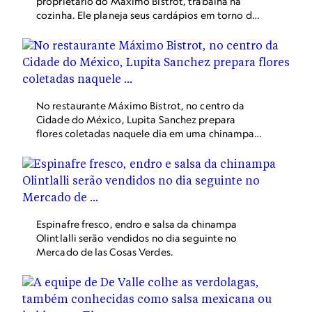
proprietário do Maximo Bistrot, trabalha na
combatem o problema utilizando barcos para
cozinha. Ele planeja seus cardápios em torno dos
injetar nanobolhas (bolsas de ar microscópicas)
produtos das chinampas de Xochimilco,
nas águas com falta de oxigênio para restaurar
destacando a qualidade dos alimentos
os canais do pântano.
produzidos localmente.
No restaurante Máximo Bistrot, no centro da
Cidade do México, Lupita Sanchez prepara
flores coletadas naquele dia em uma chinampa
para uso na decoração de doces.
Espinafre fresco, endro e salsa da chinampa
Olintlalli serão vendidos no dia seguinte no
Mercado de las Cosas Verdes.