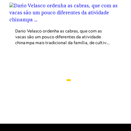
das mesmas técnicas que aprendeu décadas
atrás.
Dario Velasco ordenha as cabras, que com as
vacas são um pouco diferentes da atividade
chinampa mais tradicional da família, de cultivo
de produtos. Suas irmãs transformam o leite em
queijos, cremes e outros laticínios, para serem
vendidos em mercados e restaurantes.