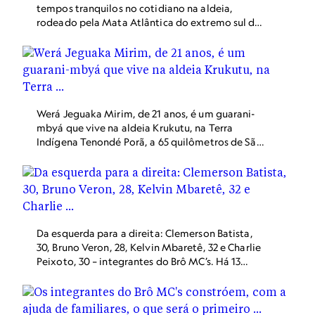
tempos tranquilos no cotidiano na aldeia,
rodeado pela Mata Atlântica do extremo sul de
São Paulo.
Werá Jeguaka Mirim, de 21 anos, é um guarani-
mbyá que vive na aldeia Krukutu, na Terra
Indígena Tenondé Porã, a 65 quilômetros de São
Paulo. Na carreira de rapper, Owerá já cantou
com Caetano Veloso, Maria Gadú e Criolo, além
de parcerias com outros grupos indígenas como
o Brô MC’s e Oz Guarani.
Da esquerda para a direita: Clemerson Batista,
30, Bruno Veron, 28, Kelvin Mbaretê, 32 e Charlie
Peixoto, 30 – integrantes do Brô MC’s. Há 13
anos, o quarteto se tornou o primeiro grupo
indígena de rap no país.