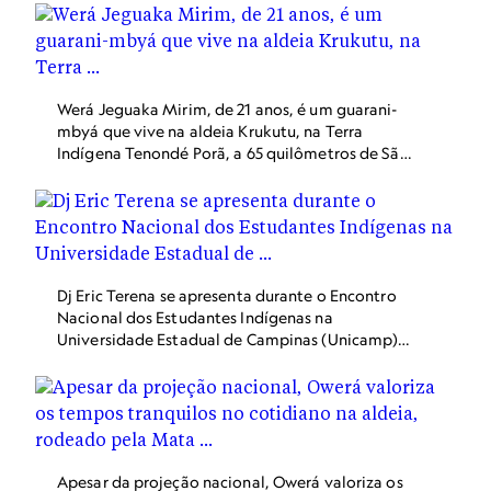
Werá Jeguaka Mirim, de 21 anos, é um guarani-
mbyá que vive na aldeia Krukutu, na Terra
Indígena Tenondé Porã, a 65 quilômetros de São
Paulo. Na carreira de rapper, Owerá já cantou
com Caetano Veloso, Maria Gadú e Criolo, além
de parcerias com outros grupos indígenas como
o Brô MC’s e Oz Guarani.
Dj Eric Terena se apresenta durante o Encontro
Nacional dos Estudantes Indígenas na
Universidade Estadual de Campinas (Unicamp),
em julho de 2022. Além das pickups nacionais,
Terena leva a cultura e as causas indígenas pelo
mundo, com shows na Marcha pelo Clima em
Nova York (2019) e na Conferência do Clima em
Glasgow, no Reino Unido (2021).
Apesar da projeção nacional, Owerá valoriza os