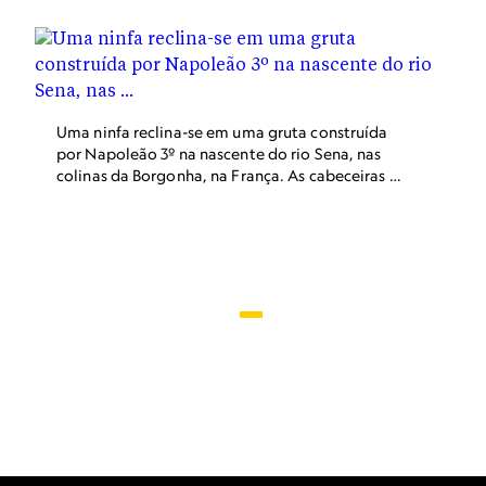
por Paris antes de finalmente encontrar o mar
entre as cidades de Honfleur e Le Havre, na
Normandia.
Uma ninfa reclina-se em uma gruta construída
por Napoleão 3º na nascente do rio Sena, nas
colinas da Borgonha, na França. As cabeceiras do
rio também são o local de um santuário galo-
romano onde os peregrinos faziam oferendas
votivas à divindade curadora Sequana.