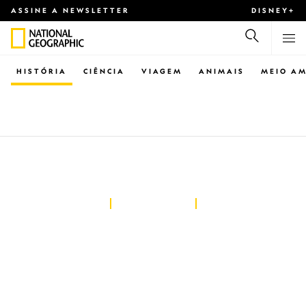
ASSINE A NEWSLETTER
DISNEY+
HISTÓRIA
CIÊNCIA
VIAGEM
ANIMAIS
MEIO AM
HISTÓRIA
Livros que todo
amante da ciência
deve conhecer